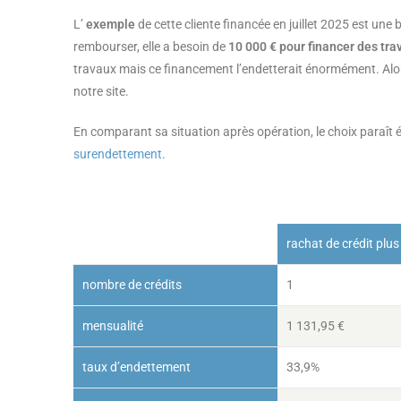
L’
exemple
de cette cliente financée en juillet 2025 est une
rembourser, elle a besoin de
10 000 € pour financer des tr
travaux mais ce financement l’endetterait énormément. Alors,
notre site.
En comparant sa situation après opération, le choix paraît é
surendettement
.
rachat de crédit plus
nombre de crédits
1
mensualité
1 131,95 €
taux d’endettement
33,9%