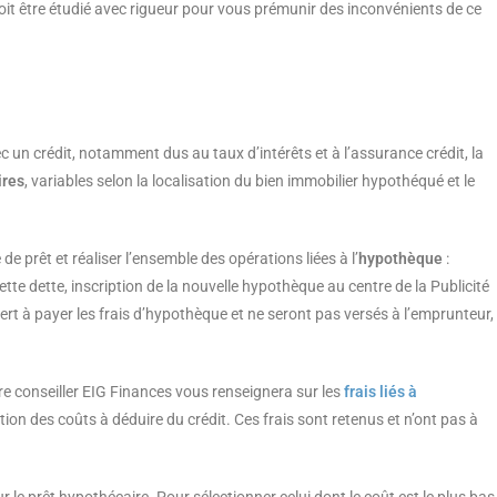
doit être étudié avec rigueur pour vous prémunir des inconvénients de ce
 un crédit, notamment dus au taux d’intérêts et à l’assurance crédit, la
ires
, variables selon la localisation du bien immobilier hypothéqué et le
 de prêt et réaliser l’ensemble des opérations liées à l’
hypothèque
:
tte dette, inscription de la nouvelle hypothèque au centre de la Publicité
rt à payer les frais d’hypothèque et ne seront pas versés à l’emprunteur,
e conseiller EIG Finances vous renseignera sur les
frais liés à
on des coûts à déduire du crédit. Ces frais sont retenus et n’ont pas à
r le prêt hypothécaire. Pour sélectionner celui dont le coût est le plus bas