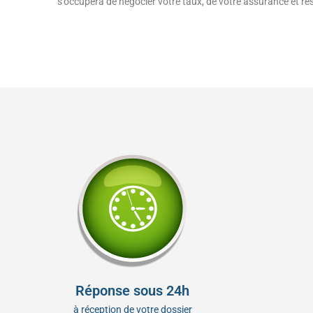
s’occupera de négocier votre taux, de votre assurance et res
Réponse sous 24h
à réception de votre dossier